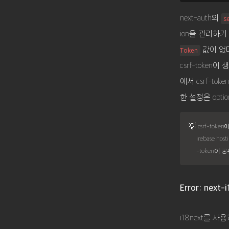
next-auth의
s
ion을 관리하기
값이 없
Token
csrf-token이
에서 csrf-t
한 설정은 opt
💡
 csrf-token에 대한 추가적인 설정 없이 로그인, 로그아웃, access token 재발급이 정상적으로 이루어짐을 확인했다. 다만, f
irebase 
-token이
Error: next-
i18next를 