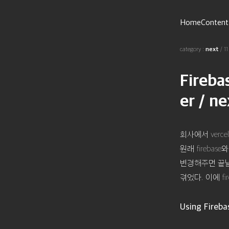
Home
Content
category :
next
/
1
Fireb
er / n
회사에서 verc
원래 fireb
변경해주면 끝날
겪었다. 이에 fi
Using Fireba