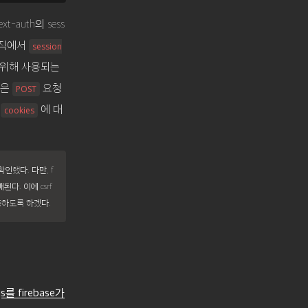
-auth의 sess
 로직에서
session
 위해 사용되는
같은
요청
POST
면
에 대
cookies
된다. 이에 csrf
충하도록 하겠다.
.js를 firebase가