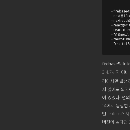
- 
firebase-
- 
next@13.4
- next-auth
- react@^18
- react-do
- "i18next":
- "next-i18n
firebase의 Int
3.4.7까지 이나
경에서만 발생하
지 않아도 되지만
이 있었다. 편의
14에서 등장한
떤 feature
버전이 높다면 