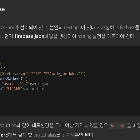
se
ckage가 설치되어 있고, 본인의 next app이 있다고 가정하고 firebase를
. 먼저
firebase.json
파일을 생성하여 hosting 설정을 해주어야 한다.
{
"."
,
[
"firebase.json"
,
"**/.*"
,
"**/node_modules/**"
]
,
orksBackend"
:
{
"
:
"asia-east1"
,
// user-region
y"
:
"512MiB"
// important
, production과 같이 배포환경을 두개 이상 가지고 있을 경우
을 배열
hosting
serc
에서 설정 할 project alias를 추가해주면 된다.