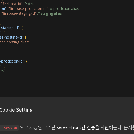
:
"firebase-id"
,
// default
ion"
:
"firebase-prodction-id"
,
// prodction alias
:
"firebase-staging-id"
// staging alias
{
-staging-id"
:
{
g"
:
{
se-hosting-id"
:
[
ase-hosting-alias"
e-prodction-id"
:
{
g"
:
{
. */
Cookie Setting
으로 지정된 쿠키만
해준다. 문서
server-front간 전송을 지원
__session