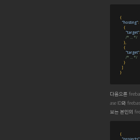
{
"hosting"
:
{
"target"
/* ... */
}
,
{
"target"
/* ... */
}
]
}
다음으론 fireba
ase ID와 fir
보는 본인의 fire
{
"projects"