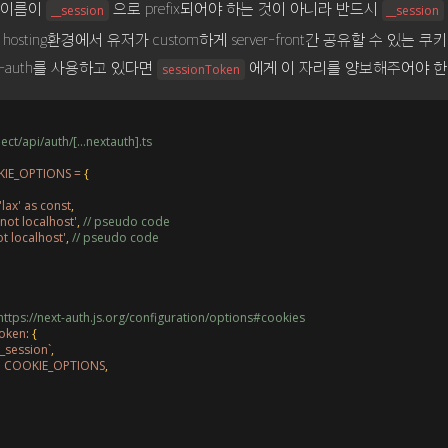
 이름이
으로 prefix되어야 하는 것이 아니라 반드시
__session
__session
se hosting환경에서 유저가 custom하게 server-front간 공유할 수 있는
xt-auth를 사용하고 있다면
에게 이 자리를 양보해주어야 한
sessionToken
ect/api/auth/[...nextauth].ts
KIE_OPTIONS = 
{
 'lax' as const
,
'not localhost'
,
// pseudo code
ot localhost'
,
// pseudo code
https://next-auth.js.org/configuration/options#cookies
Token
:
{
__session`
,
:
 COOKIE_OPTIONS
,