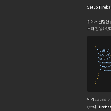
Setup Fireba
위에서 설명한 pa
부터 진행하겠다
{
"hosting"
:
"source"
:
"ignore"
:
"framew
"region
"memor
}
}
}
만약 staging
rget에
.fireba