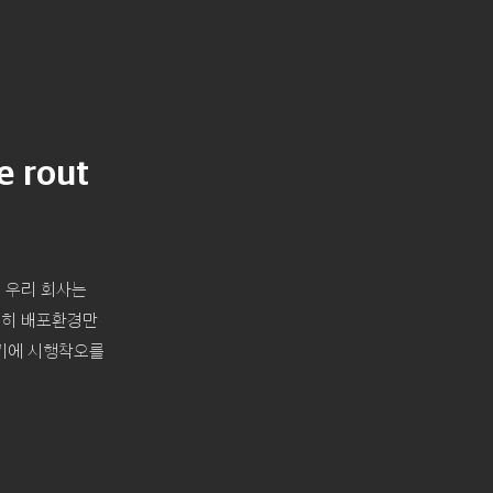
 rout
. 우리 회사는
단순히 배포환경만
았기에 시행착오를