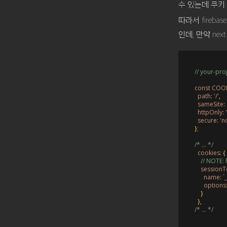
수 있는데 쿠키
따라서 fireba
인데, 만약 ne
// your-proj
const COO
  path
:
 '/'
,
  sameSite
:
  httpOnly
:
 
  secure
:
 'n
}
;

/* ... */
  cookies
:
{
// 
NOTE:
 
    session
      name
:
 `
      options
}
}
,
/* ... */