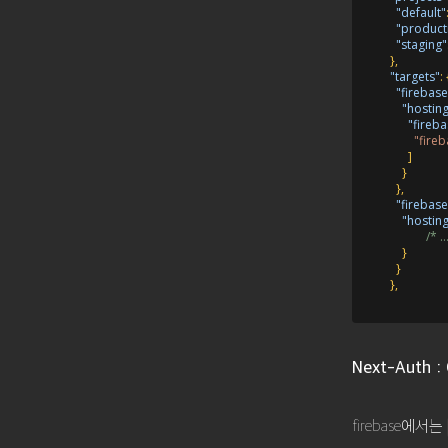
"default"
"product
"staging"
}
,
"targets"
:
"firebase
"hostin
"fireba
"fireb
]
}
}
,
"firebas
"hostin
/* ..
}
}
}
,
Next-Auth : 
firebase에서는