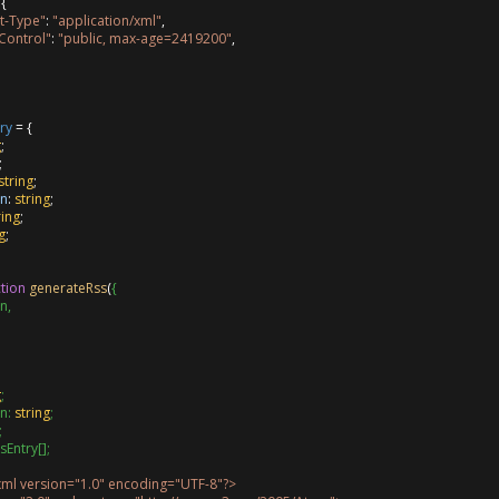
 {

t-Type"
: 
"application/xml"
,

Control"
: 
"public, max-age=2419200"
,

ry
 = {

g
;

;

string
;

on
: 
string
;

ring
;

g
;

tion
generateRss
(
{

n,

g
;

n: 
string
;

;

sEntry[];

xml version="1.0" encoding="UTF-8"?>
