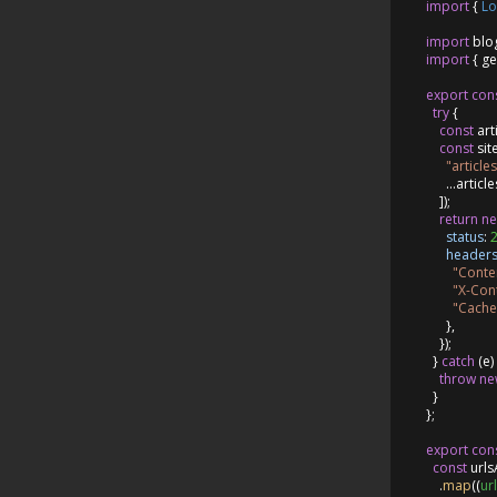
import
 { 
Lo
import
 blo
import
 { ge
export
con
try
 {

const
 art
const
 si
"articles
      ...article
    ]);

return
n
status
: 
header
"Conte
"X-Con
"Cache
      },

    });

  } 
catch
 (e) 
throw
ne
  }

};

export
con
const
 urls
    .
map
(
(
url