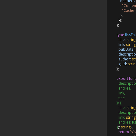
headers
:
"Conten
"Cache-
    },

  });

};

type
RssEnt
title
: 
strin
link
: 
string
pubDate
: 
descripti
author
: 
st
guid
: 
strin
};

export
func
  descriptio
  entries,

  link,

  title,

}: {

  title: 
strin
  descriptio
  link: 
string
  entries: Rs
}
): 
string
 {

return
`<?