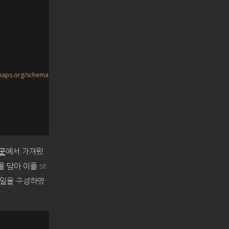
emaps.org/schemas/sitemap/0.9/sitemap.xsd"

에서 가져욌
 곳
담아 이를 sit
파일을 구성하였