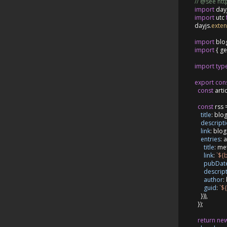
// @see ht
import
 day
import
 utc 
dayjs.
exte
import
 blo
import
 { ge
import
typ
export
con
const
 arti
const
 rss 
title
: blo
descript
link
: blo
entries
: 
title
: me
link
: 
`
${b
pubDat
descrip
author
:
guid
: 
`
${
    })),

  });

return
ne