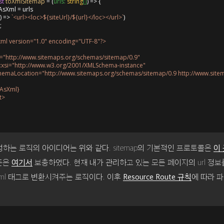
st
toXmlSitemap
 = (
urls: 
string
[]
) => {

AsXml = urls

) =>
`<url><loc>
${siteUrl}
/
${url}
</loc></url>`
)

;

xml version="1.0" encoding="UTF-8"?>

mlns="http://www.sitemaps.org/schemas/sitemap/0.9"

mlns:xsi="http://www.w3.org/2001/XMLSchema-instance"

si:schemaLocation="http://www.sitemaps.org/schemas/sitemap/0.9 http://www.sit
sAsXml}
t>

하는 로직의 아이디어는 위와 같다. sitemap의 기본적인 프로토콜은
이
표준은
보충하였다. 현재 내가 관리하고 있는 모든 페이지의 url 정보를 
여기서
 xml 태그로 변환시켜주는 로직이다. 이후
에 따라 
Resource Route 규칙