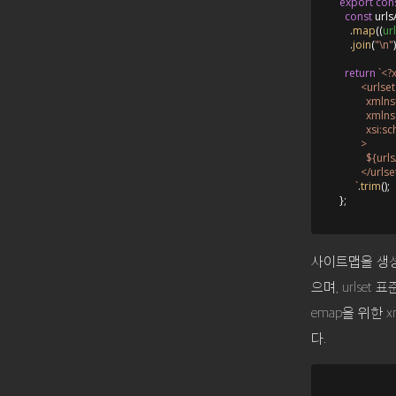
export
con
const
 urls
    .
map
(
(
url
    .
join
(
"\n"
)
return
`<?
        <urlset

          x
          x
          x
        >

${url
        </urlse
      `
.
trim
();

사이트맵을 생성
으며, urlset 
emap을 위한
다.