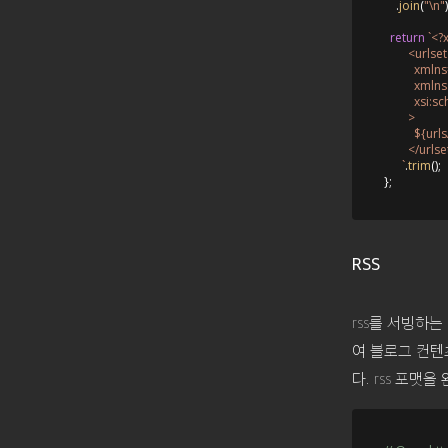
    .
join
(
"\n"
)
return
`<?
        <urlset

          x
          x
          x
        >

${url
        </urlse
      `
.
trim
();

RSS
rss를 서빙하는
여 블로그 컨텐
다. rss 포맷