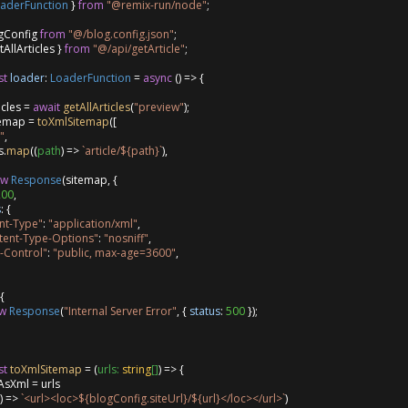
aderFunction
 } 
from
"@remix-run/node"
;

gConfig 
from
"@/blog.config.json"
tAllArticles } 
from
"@/api/getArticle"
;

st
loader
: 
LoaderFunction
 = 
async
 () => {

icles = 
await
getAllArticles
(
"preview"
);

temap = 
toXmlSitemap
([

"
,

s.
map
(
(
path
) =>
`article/
${path}
`
),

ew
Response
(sitemap, {

200
,

s
: {

nt-Type"
: 
"application/xml"
,

tent-Type-Options"
: 
"nosniff"
,

-Control"
: 
"public, max-age=3600"
,

{

w
Response
(
"Internal Server Error"
, { 
status
: 
500
 });

st
toXmlSitemap
 = (
urls: 
string
[]
) => {

AsXml = urls

) =>
`<url><loc>
${blogConfig.siteUrl}
/
${url}
</loc></url>`
)
