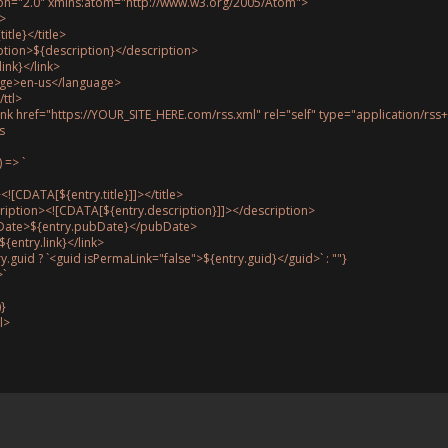
sion="2.0" xmlns:atom="http://www.w3.org/2005/Atom">

>

title}
</title>

iption>
${description}
</description>

link}
</link>

uage>en-us</language>

/ttl>

:link href="https://YOUR_SITE_HERE.com/rss.xml" rel="self" type="application/rss+


y) => 
`

tle><![CDATA[
${entry.title}
]]></title>

escription><![CDATA[
${entry.description}
]]></description>

ubDate>
${entry.pubDate}
</pubDate>

${entry.link}
</link>

y.guid ? 
`<guid isPermaLink="false">
${entry.guid}
</guid>`
 : 
""
}
>`
)}
l>
