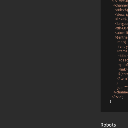
  <rss ver
    <channel
      <title>
${
      <descr
      <link>
${
      <lang
      <ttl>60<
      <atom
${entries
        .map(

          (entr
        <item>

          <ti
          <d
          <p
          <link>
${entr
        </item
        )

        .join(
""
    </channe
  </rss>`
;

Robots