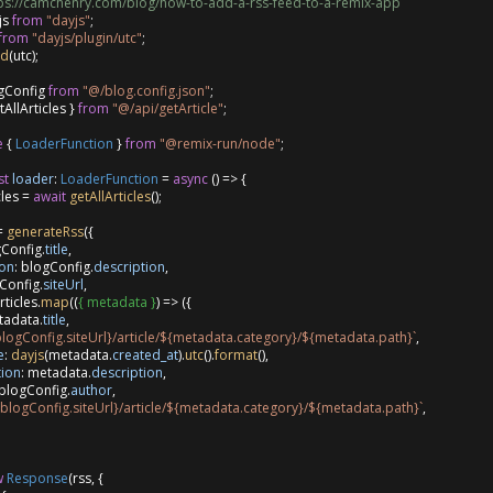
tps://camchenry.com/blog/how-to-add-a-rss-feed-to-a-remix-app
js 
from
"dayjs"
from
"dayjs/plugin/utc"
;

nd
(utc);

gConfig 
from
"@/blog.config.json"
tAllArticles } 
from
"@/api/getArticle"
;

e
 { 
LoaderFunction
 } 
from
"@remix-run/node"
;

st
loader
: 
LoaderFunction
 = 
async
 () => {

cles = 
await
getAllArticles
();

= 
generateRss
({

gConfig.
title
,

ion
: blogConfig.
description
,

gConfig.
siteUrl
,

articles.
map
(
(
{ metadata }
) =>
 ({

tadata.
title
,

logConfig.siteUrl}
/article/
${metadata.category}
/
${metadata.path}
`
,

e
: 
dayjs
(metadata.
created_at
).
utc
().
format
(),

tion
: metadata.
description
,

 blogConfig.
author
,

blogConfig.siteUrl}
/article/
${metadata.category}
/
${metadata.path}
`
,

w
Response
(rss, {
